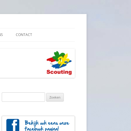
NS
CONTACT
E VEILIGHEID
YBELEID
Zoeken
naar: