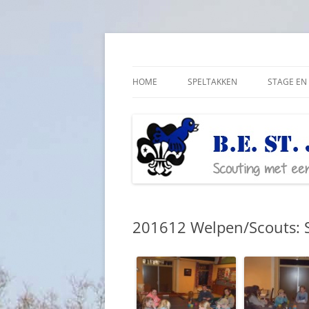
Ga
naar
de
Scouting met een lichamelijke beperking
Bestjoris Overijssel
inhoud
HOME
SPELTAKKEN
STAGE EN 
201612 Welpen/Scouts: S