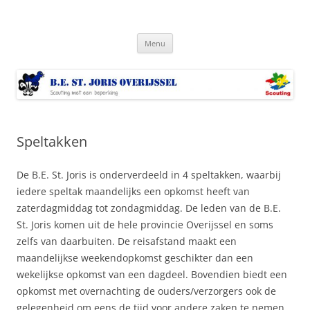
Ga
naar
Bestjoris Overijssel
de
Scouting met een lichamelijke beperking
inhoud
Menu
Speltakken
De B.E. St. Joris is onderverdeeld in 4 speltakken, waarbij
iedere speltak maandelijks een opkomst heeft van
zaterdagmiddag tot zondagmiddag. De leden van de B.E.
St. Joris komen uit de hele provincie Overijssel en soms
zelfs van daarbuiten. De reisafstand maakt een
maandelijkse weekendopkomst geschikter dan een
wekelijkse opkomst van een dagdeel. Bovendien biedt een
opkomst met overnachting de ouders/verzorgers ook de
gelegenheid om eens de tijd voor andere zaken te nemen.