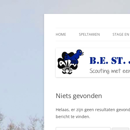
Ga
naar
de
Scouting met een lichamelijke beperking
Bestjoris Overijssel
inhoud
HOME
SPELTAKKEN
STAGE EN 
Niets gevonden
Helaas, er zijn geen resultaten gevon
bericht te vinden.