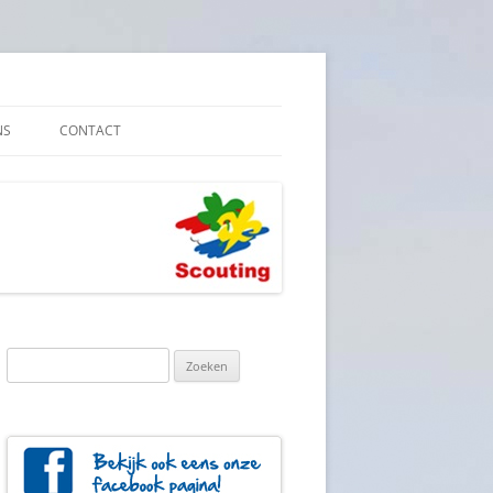
NS
CONTACT
E VEILIGHEID
YBELEID
Zoeken
naar: