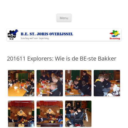
Ga
naar
Bestjoris Overijssel
de
Scouting met een lichamelijke beperking
inhoud
Menu
201611 Explorers: Wie is de BE-ste Bakker