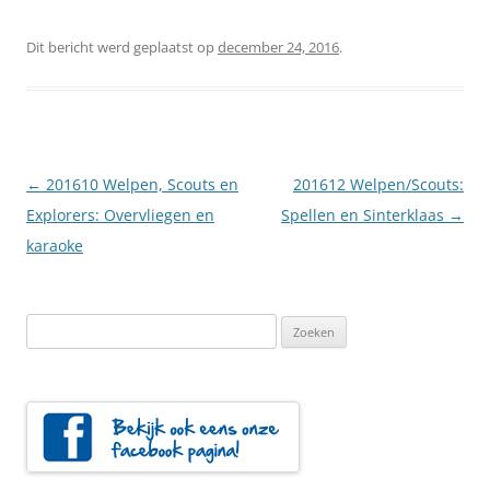
Dit bericht werd geplaatst op
december 24, 2016
.
Berichtnavigatie
←
201610 Welpen, Scouts en
201612 Welpen/Scouts:
Explorers: Overvliegen en
Spellen en Sinterklaas
→
karaoke
Zoeken
naar: