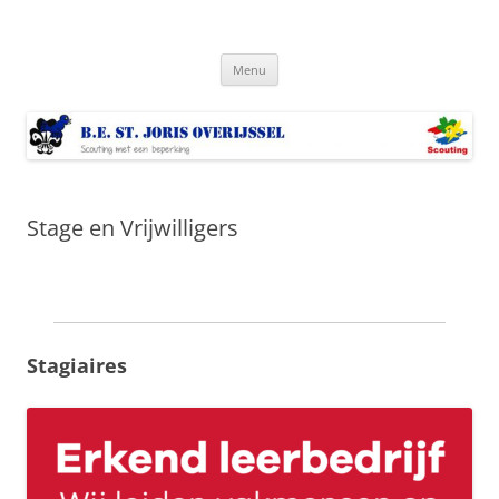
Ga
naar
Bestjoris Overijssel
de
Scouting met een lichamelijke beperking
inhoud
Menu
Stage en Vrijwilligers
Stagiaires