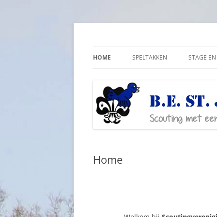
Ga
naar
de
Scouting met een lichamelijke beperking
Bestjoris Overijssel
inhoud
HOME
SPELTAKKEN
STAGE EN 
Home
Welkom bij
Scoutingverenigi