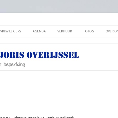
VRIJWILLIGERS
AGENDA
VERHUUR
FOTO’S
OVER O
ANBI
SOCIAL
PRIVAC
ng B.E. Blauwe Vogels St. Joris Overijssel
!