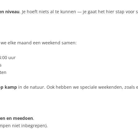
en niveau
. Je hoeft niets al te kunnen — je gaat het hier stap voor
n we elke maand een weekend samen:
4:00 uur
s
iten
op kamp
in de natuur. Ook hebben we speciale weekenden, zoals e
jken en meedoen
.
ampen niet inbegrepen).