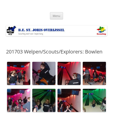
Ga
naar
Bestjoris Overijssel
de
Scouting met een lichamelijke beperking
inhoud
Menu
201703 Welpen/Scouts/Explorers: Bowlen