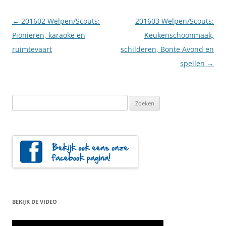
Berichtnavigatie
←
201602 Welpen/Scouts:
201603 Welpen/Scouts:
Pionieren, karaoke en
Keukenschoonmaak,
ruimtevaart
schilderen, Bonte Avond en
spellen
→
Zoeken
naar:
BEKIJK DE VIDEO