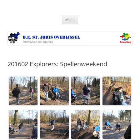
Ga
naar
Bestjoris Overijssel
de
Scouting met een lichamelijke beperking
inhoud
Menu
201602 Explorers: Spellenweekend