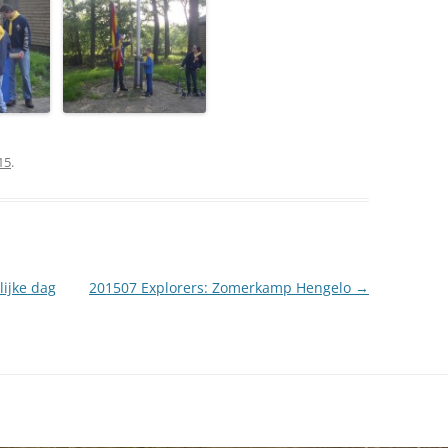
15
.
ijke dag
201507 Explorers: Zomerkamp Hengelo
→