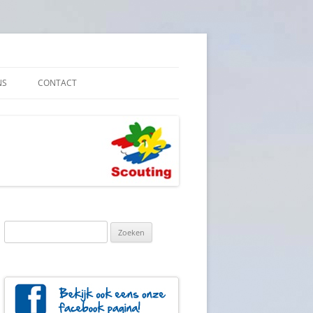
NS
CONTACT
E VEILIGHEID
YBELEID
Zoeken
naar: