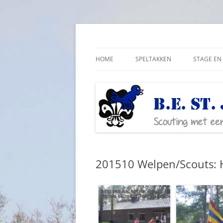
Ga
naar
de
Scouting met een lichamelijke beperking
Bestjoris Overijssel
inhoud
HOME
SPELTAKKEN
STAGE EN 
201510 Welpen/Scouts: He