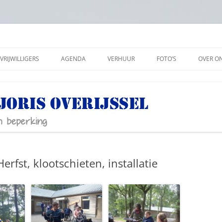
VRIJWILLIGERS
AGENDA
VERHUUR
FOTO’S
OVER O
ANBI
SOCIAL
PRIVAC
rfst, klootschieten, installatie