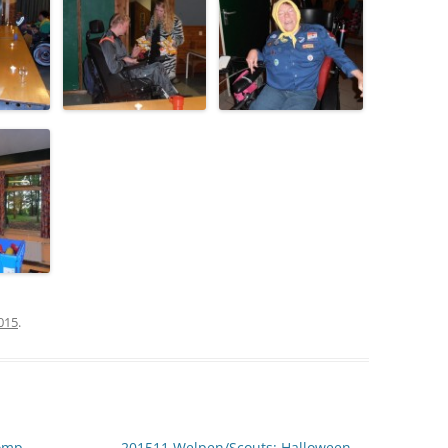
015
.
Zomp,
201511 Welpen/Scouts: Halloween
→