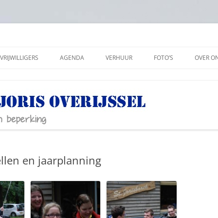
VRIJWILLIGERS
AGENDA
VERHUUR
FOTO’S
OVER O
ANBI
SOCIAL
PRIVAC
llen en jaarplanning