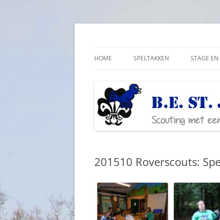
Ga
naar
de
Scouting met een lichamelijke beperking
Bestjoris Overijssel
inhoud
HOME
SPELTAKKEN
STAGE EN 
201510 Roverscouts: Spe