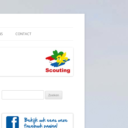
NS
CONTACT
E VEILIGHEID
YBELEID
Zoeken
naar: