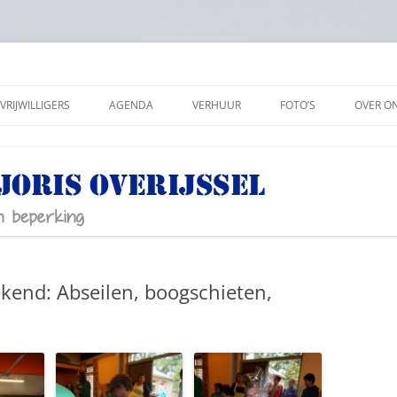
VRIJWILLIGERS
AGENDA
VERHUUR
FOTO’S
OVER O
ANBI
SOCIAL
PRIVAC
end: Abseilen, boogschieten,