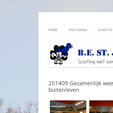
Ga
naar
de
Scouting met een lichamelijke beperking
Bestjoris Overijssel
inhoud
HOME
SPELTAKKEN
STAGE EN 
201409 Gezamenlijk week
buitenleven