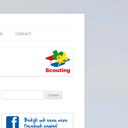
NS
CONTACT
E VEILIGHEID
YBELEID
Zoeken
naar: