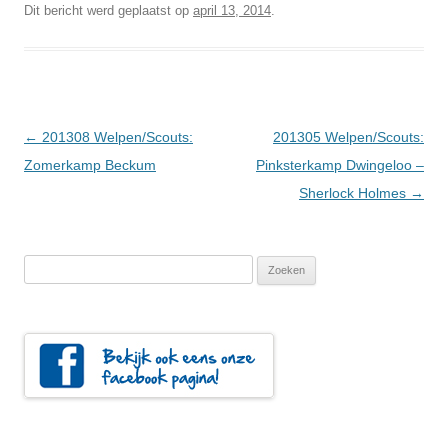
Dit bericht werd geplaatst op
april 13, 2014
.
Berichtnavigatie
←
201308 Welpen/Scouts:
201305 Welpen/Scouts:
Zomerkamp Beckum
Pinksterkamp Dwingeloo –
Sherlock Holmes
→
Zoeken
naar: