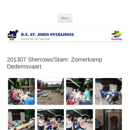
Ga
naar
Bestjoris Overijssel
de
Scouting met een lichamelijke beperking
inhoud
Menu
201307 Sherrows/Stam: Zomerkamp
Dedemsvaart