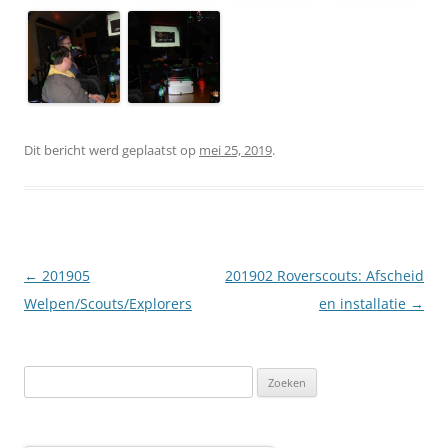
Dit bericht werd geplaatst op
mei 25, 2019
.
Berichtnavigatie
←
201905
201902 Roverscouts: Afscheid
Welpen/Scouts/Explorers
en installatie
→
Zoeken
naar: