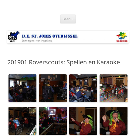
Ga
naar
Bestjoris Overijssel
de
Scouting met een lichamelijke beperking
inhoud
Menu
201901 Roverscouts: Spellen en Karaoke