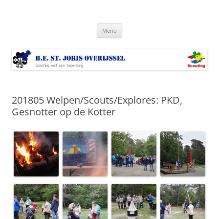
Ga
naar
Bestjoris Overijssel
de
Scouting met een lichamelijke beperking
inhoud
Menu
201805 Welpen/Scouts/Explores: PKD,
Gesnotter op de Kotter