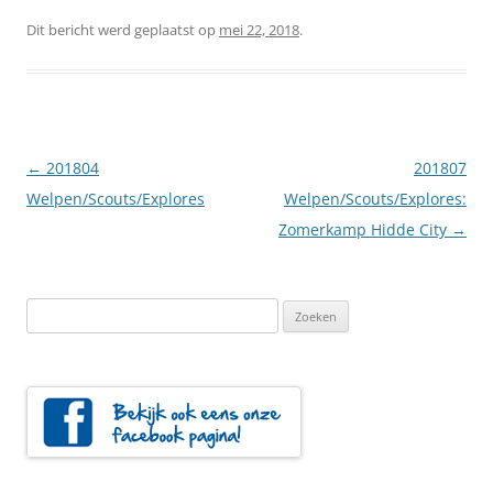
Dit bericht werd geplaatst op
mei 22, 2018
.
Berichtnavigatie
←
201804
201807
Welpen/Scouts/Explores
Welpen/Scouts/Explores:
Zomerkamp Hidde City
→
Zoeken
naar: