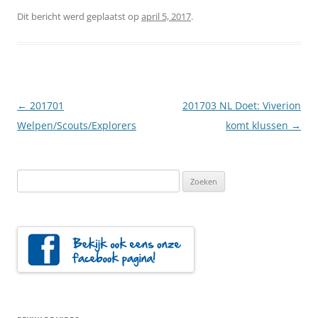
Dit bericht werd geplaatst op
april 5, 2017
.
Berichtnavigatie
←
201701
201703 NL Doet: Viverion
Welpen/Scouts/Explorers
komt klussen
→
Zoeken
naar: