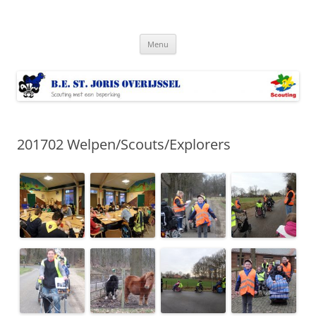
Ga
naar
Bestjoris Overijssel
de
Scouting met een lichamelijke beperking
inhoud
Menu
201702 Welpen/Scouts/Explorers